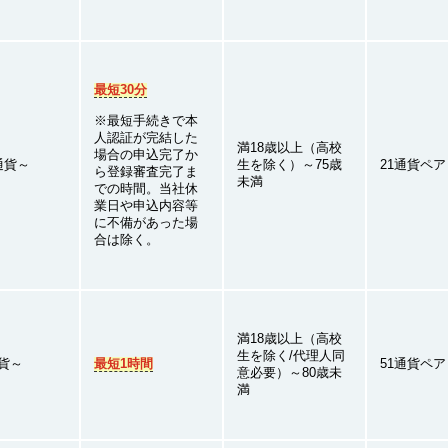
最短30分
※最短手続きで本
人認証が完結した
満18歳以上（高校
場合の申込完了か
0通貨～
生を除く）～75歳
21通貨ペア
ら登録審査完了ま
未満
での時間。当社休
業日や申込内容等
に不備があった場
合は除く。
満18歳以上（高校
生を除く/代理人同
通貨～
最短1時間
51通貨ペア
意必要）～80歳未
満