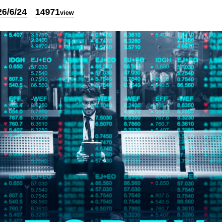
26/6/24
14971
view