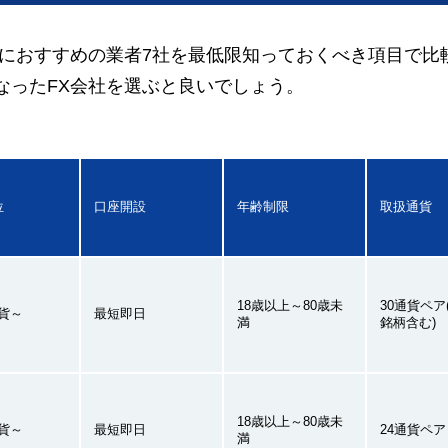
者におすすめの業者7社を最低限知っておくべき項目で比
なったFX会社を選ぶと良いでしょう。
位
口座開設
年齢制限
取扱通貨
18歳以上～80歳未
30通貨ペア
通貨～
最短即日
満
銘柄含む)
18歳以上～80歳未
通貨～
最短即日
24通貨ペア
満