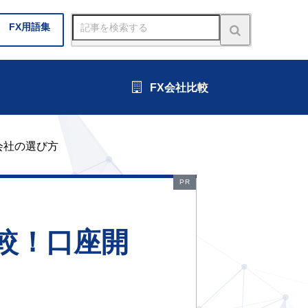
FX
用語集
FX会社比較
会社の選び方
PR
較！口座開