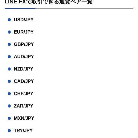
LINE FXで取引できる通貨ペア一覧
USD/JPY
EUR/JPY
GBP/JPY
AUD/JPY
NZD/JPY
CAD/JPY
CHF/JPY
ZAR/JPY
MXN/JPY
TRY/JPY