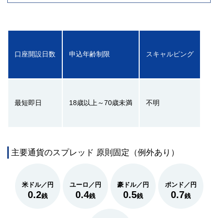
口座開設日数
申込年齢制限
スキャルピング
最短即日
18歳以上～70歳未満
不明
主要通貨のスプレッド 原則固定（例外あり）
米ドル／円
ユーロ／円
豪ドル／円
ポンド／円
0.2
0.4
0.5
0.7
銭
銭
銭
銭