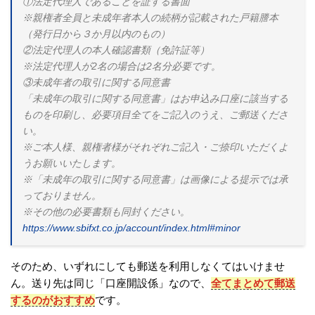
①法定代理人であることを証する書面
※親権者全員と未成年者本人の続柄が記載された戸籍謄本
（発行日から３か月以内のもの）
②法定代理人の本人確認書類（免許証等）
※法定代理人が2名の場合は2名分必要です。
③未成年者の取引に関する同意書
「未成年の取引に関する同意書」はお申込み口座に該当する
ものを印刷し、必要項目全てをご記入のうえ、ご郵送くださ
い。
※ご本人様、親権者様がそれぞれご記入・ご捺印いただくよ
うお願いいたします。
※「未成年の取引に関する同意書」は画像による提示では承
っておりません。
※その他の必要書類も同封ください。
https://www.sbifxt.co.jp/account/index.html#minor
そのため、いずれにしても郵送を利用しなくてはいけませ
ん。送り先は同じ「口座開設係」なので、
全てまとめて郵送
するのがおすすめ
です。