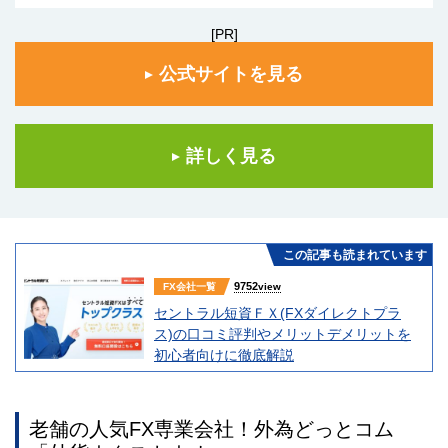
[PR]
公式サイトを見る
詳しく見る
この記事も読まれています
9752
FX会社一覧
view
セントラル短資ＦＸ(FXダイレクトプラ
ス)の口コミ評判やメリットデメリットを
初心者向けに徹底解説
老舗の人気FX専業会社！外為どっとコム