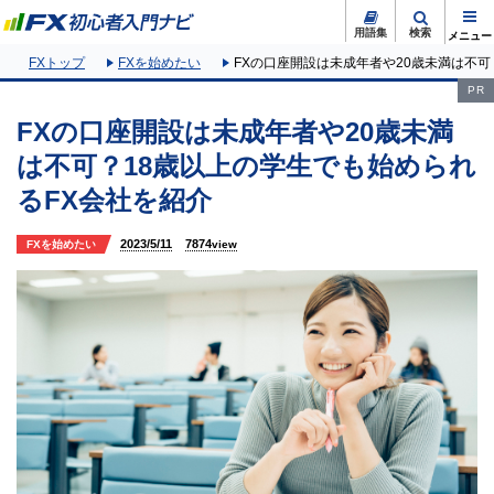
用語集
検索
FXトップ
FXを始めたい
FXの口座開設は未成年者や20歳未満は不可
PR
FXの口座開設は未成年者や20歳未満
は不可？18歳以上の学生でも始められ
るFX会社を紹介
2023/5/11
7874
FXを始めたい
view