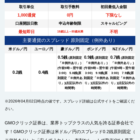
取引単位
取引手数料
初回最低入金額
1,000通貨
0円
下限なし
口座開設日数
申込年齢制限
スキャルピング
最短即日
不明
18歳以上～80歳未満
主要通貨のスプレッド 原則固定（例外あり）
米ドル／円
ユーロ／円
豪ドル／円
ポンド／円
NZドル／円
0.5銭
0.9銭
0.7銭
(原則固定
(原則固定
(原則固定
「※例外あり」)
「※例外あり」)
「※例外あり」)
(午前9時～翌午前
(午前9時～翌午前
(午前9時～翌午前
0.2銭
0.4銭
3:00) 5.8銭(原
3:00) 9.9銭(原
3:00) 7.9銭(原
則固定「※例外あ
則固定「※例外あ
則固定「※例外あ
り」)(左記以外の
り」)(左記以外の
り」)(左記以外の
時間帯)
時間帯)
時間帯)
※2026年04月02日時点の値です。スプレッド詳細は公式サイトをご確認くだ
さい。
GMOクリック証券は、業界トップクラスの人気を誇る証券会社で
す！GMOクリック証券は米ドル／円のスプレッド0.2銭原則固定（