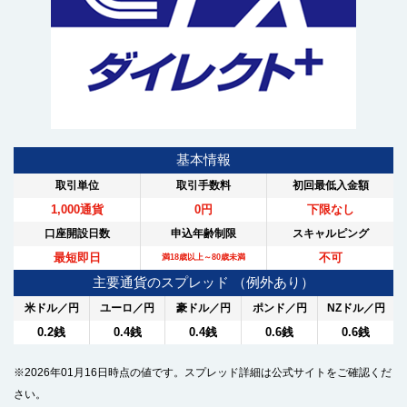
基本情報
取引単位
取引手数料
初回最低入金額
1,000通貨
0円
下限なし
口座開設日数
申込年齢制限
スキャルピング
最短即日
不可
満18歳以上～80歳未満
主要通貨のスプレッド （例外あり）
米ドル／円
ユーロ／円
豪ドル／円
ポンド／円
NZドル／円
0.2銭
0.4銭
0.4銭
0.6銭
0.6銭
※2026年01月16日時点の値です。スプレッド詳細は公式サイトをご確認くだ
さい。