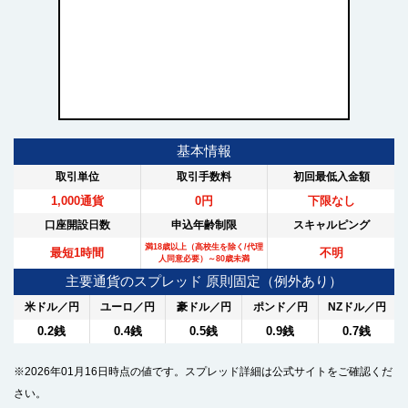
基本情報
取引単位
取引手数料
初回最低入金額
1,000通貨
0円
下限なし
口座開設日数
申込年齢制限
スキャルピング
満18歳以上（高校生を除く/代理
最短1時間
不明
人同意必要）～80歳未満
主要通貨のスプレッド 原則固定（例外あり）
米ドル／円
ユーロ／円
豪ドル／円
ポンド／円
NZドル／円
0.2銭
0.4銭
0.5銭
0.9銭
0.7銭
※2026年01月16日時点の値です。スプレッド詳細は公式サイトをご確認くだ
さい。