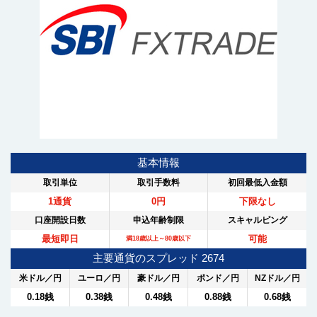
基本情報
取引単位
取引手数料
初回最低入金額
1通貨
0円
下限なし
口座開設日数
申込年齢制限
スキャルピング
最短即日
可能
満18歳以上～80歳以下
主要通貨のスプレッド 2674
米ドル／円
ユーロ／円
豪ドル／円
ポンド／円
NZドル／円
0.18銭
0.38銭
0.48銭
0.88銭
0.68銭