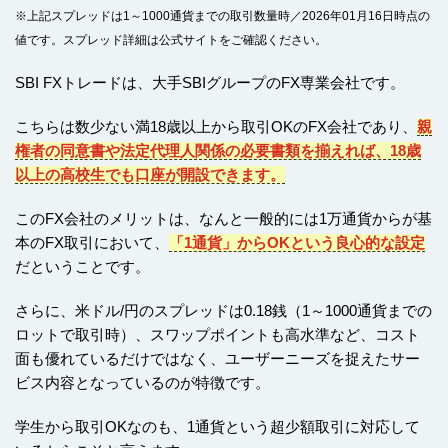
※上記スプレッドは1～1000通貨までの取引数量時／2026年01月16日時点の
値です。スプレッド詳細は公式サイトをご確認ください。
SBI FXトレードは、大手SBIグループのFX専業会社です。
こちらは数少ない満18歳以上から取引OKのFX会社であり、
親
権者の同意書や法定代理人関係の必要書類を揃えれば、18歳
以上の高校生でも口座が開設できます。
このFX会社のメリットは、なんと一般的には1万通貨からが基
本のFX取引において、
「1通貨」からOKという良心的な設定
だということです。
さらに、米ドル/円のスプレッドは0.18銭（1～1000通貨までの
ロットで取引時）、スワップポイントも高水準など、コスト
面も優れているだけではなく、ユーザーニーズを捉えたサー
ビス内容となっているのが特徴です。
学生から取引OKなのも、1通貨という超少額取引に対応して