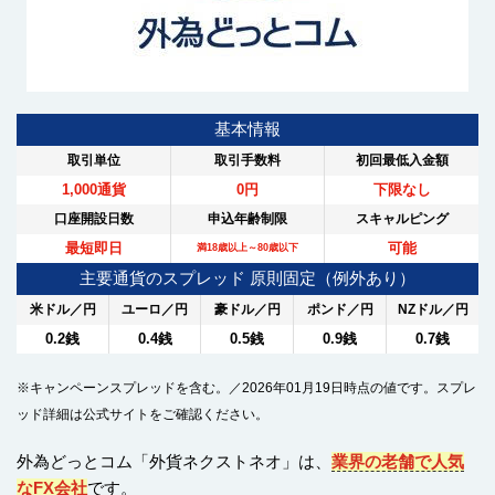
基本情報
取引単位
取引手数料
初回最低入金額
1,000通貨
0円
下限なし
口座開設日数
申込年齢制限
スキャルピング
最短即日
可能
満18歳以上～80歳以下
主要通貨のスプレッド 原則固定（例外あり）
米ドル／円
ユーロ／円
豪ドル／円
ポンド／円
NZドル／円
0.2銭
0.4銭
0.5銭
0.9銭
0.7銭
※キャンペーンスプレッドを含む。／2026年01月19日時点の値です。スプレ
ッド詳細は公式サイトをご確認ください。
外為どっとコム「外貨ネクストネオ」は、
業界の老舗で人気
なFX会社
です。